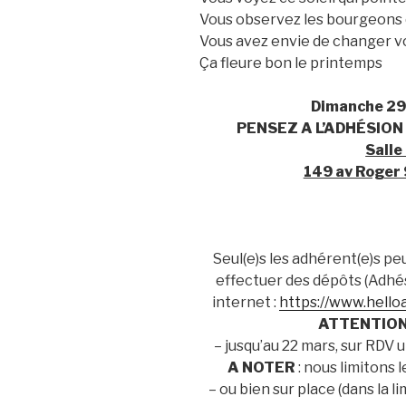
Vous observez les bourgeons q
Vous avez envie de changer v
Ça fleure bon le printemps
Dimanche 29
PENSEZ A L’ADHÉSION 
Salle
149 av Roger
Seul(e)s les adhérent(e)s pe
effectuer des dépôts (Adhés
internet :
https://www.helloa
ATTENTIO
– jusqu’au 22 mars, sur RDV
A NOTER
: nous limitons l
– ou bien sur place (dans la 