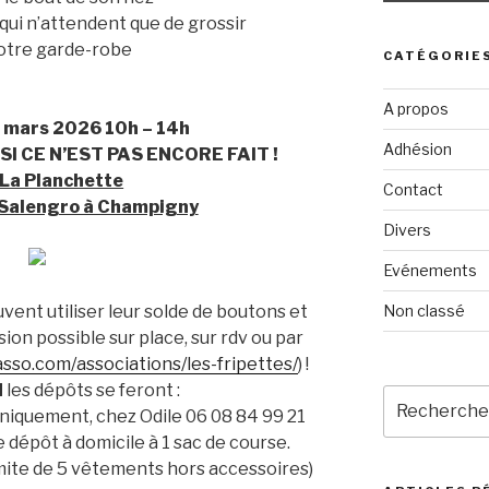
ui n’attendent que de grossir
otre garde-robe
CATÉGORIE
A propos
 mars 2026
10h – 14h
Adhésion
SI CE N’EST PAS ENCORE FAIT !
 La Planchette
Contact
 Salengro à Champigny
Divers
Evénements
Non classé
uvent utiliser leur solde de boutons et
ion possible sur place, sur rdv ou par
sso.com/associations/les-fripettes/
) !
N
les dépôts se feront :
Recherche
 uniquement, chez Odile 06 08 84 99 21
pour
e dépôt à domicile à 1 sac de course.
:
limite de 5 vêtements hors accessoires)