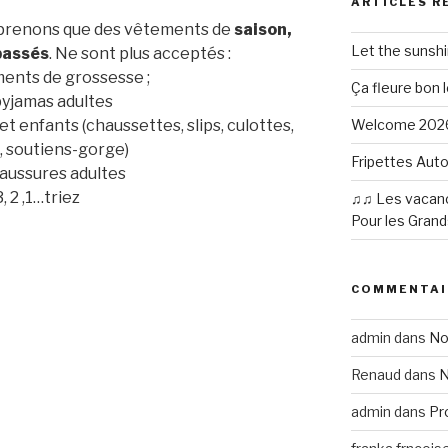
ARTICLES R
 prenons que des vêtements de
saison,
Let the sunsh
passés
. Ne sont plus acceptés :
ments de grossesse ;
Ça fleure bon 
 pyjamas adultes
t enfants (chaussettes, slips, culottes,
Welcome 202
, soutiens-gorge)
Fripettes Aut
haussures adultes
, 2 ,1…triez
♫♫ Les vacanc
Pour les Grand
COMMENTAI
admin
dans
No
Renaud
dans
N
admin
dans
Pr