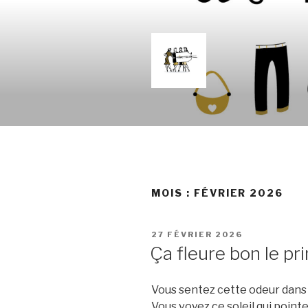
Aller
au
contenu
principal
LES FRIPE
La Frip' c'est chic !
MOIS :
FÉVRIER 2026
PUBLIÉ
27 FÉVRIER 2026
LE
Ça fleure bon le p
Vous sentez cette odeur dans l
Vous voyez ce soleil qui point