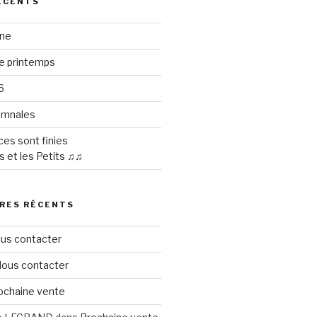
ÉCENTS
ine
le printemps
6
omnales
es sont finies
s et les Petits ♫♫
RES RÉCENTS
us contacter
ous contacter
ochaine vente