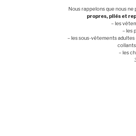
Nous rappelons que nous ne
propres, pliés et re
– les vête
– les
– les sous-vêtements adultes e
collants
– les c
3