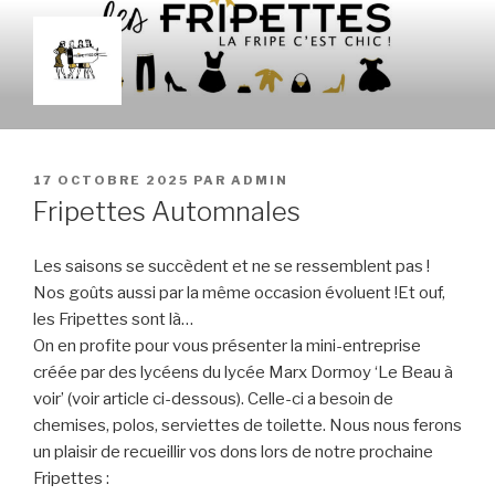
Aller
au
contenu
principal
LES FRIPETTES
La Frip' c'est chic !
PUBLIÉ
17 OCTOBRE 2025
PAR
ADMIN
LE
Fripettes Automnales
Les saisons se succèdent et ne se ressemblent pas !
Nos goûts aussi par la même occasion évoluent !Et ouf,
les Fripettes sont là…
On en profite pour vous présenter la mini-entreprise
créée par des lycéens du lycée Marx Dormoy ‘Le Beau à
voir’ (voir article ci-dessous). Celle-ci a besoin de
chemises, polos, serviettes de toilette. Nous nous ferons
un plaisir de recueillir vos dons lors de notre prochaine
Fripettes :