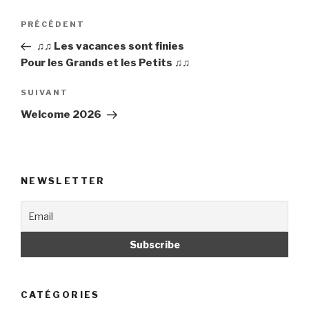
Navigation
PRÉCÉDENT
Article
de
précédent
♫♫ Les vacances sont finies
l’article
Pour les Grands et les Petits ♫♫
SUIVANT
Article
suivant
Welcome 2026
NEWSLETTER
CATÉGORIES