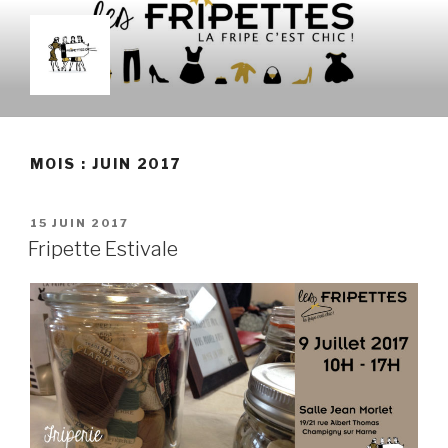
Aller
au
contenu
principal
LES FRIPETTES
La Frip' c'est chic !
MOIS :
JUIN 2017
PUBLIÉ
15 JUIN 2017
LE
Fripette Estivale