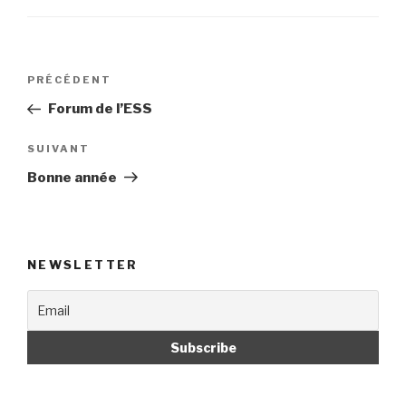
Navigation
PRÉCÉDENT
Article
de
précédent
Forum de l’ESS
l’article
SUIVANT
Article
suivant
Bonne année
NEWSLETTER