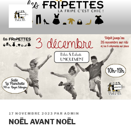
Aller
au
contenu
principal
LES FRIPETTES
La Frip' c'est chic !
PUBLIÉ
17 NOVEMBRE 2023
PAR
ADMIN
LE
NOËL AVANT NOËL