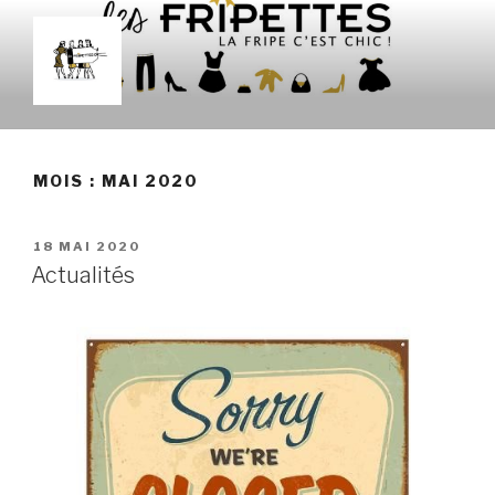
Aller
au
contenu
principal
LES FRIPETTES
La Frip' c'est chic !
MOIS :
MAI 2020
PUBLIÉ
18 MAI 2020
LE
Actualités