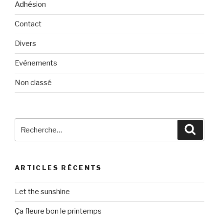
Adhésion
Contact
Divers
Evénements
Non classé
Recherche
Reche
pour
:
ARTICLES RÉCENTS
Let the sunshine
Ça fleure bon le printemps