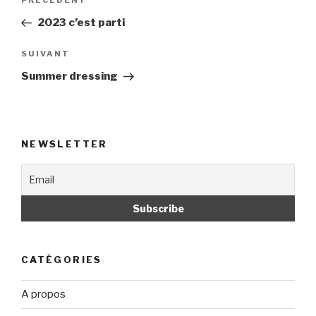
PRÉCÉDENT
Article
de
précédent
2023 c’est parti
l’article
SUIVANT
Article
suivant
Summer dressing
NEWSLETTER
CATÉGORIES
A propos