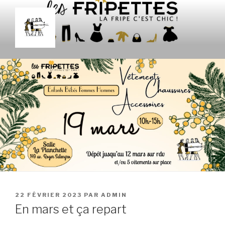
Aller
au
contenu
principal
LES FRIPETTES
La Frip' c'est chic !
PUBLIÉ
22 FÉVRIER 2023
PAR
ADMIN
LE
En mars et ça repart