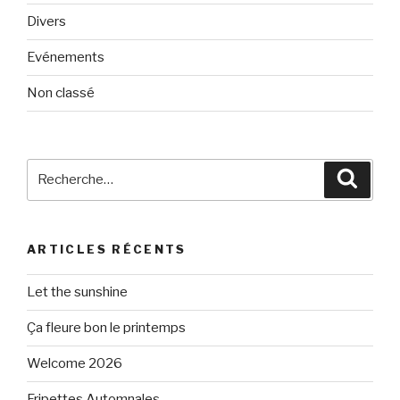
Divers
Evénements
Non classé
Recherche
Reche
pour
:
ARTICLES RÉCENTS
Let the sunshine
Ça fleure bon le printemps
Welcome 2026
Fripettes Automnales