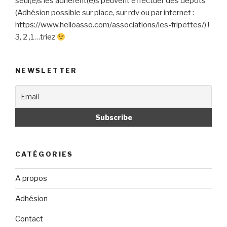
seul(e)s les adhérent(e)s peuvent effectuer des dépôts
(Adhésion possible sur place, sur rdv ou par internet :
https://www.helloasso.com/associations/les-fripettes/) !
3, 2 ,1…triez
NEWSLETTER
CATÉGORIES
A propos
Adhésion
Contact