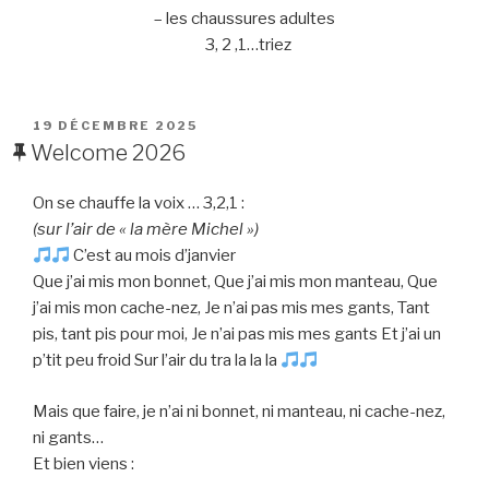
– les chaussures adultes
3, 2 ,1…triez
PUBLIÉ
19 DÉCEMBRE 2025
LE
Welcome 2026
On se chauffe la voix … 3,2,1 :
(sur l’air de « la mère Michel »)
C’est au mois d’janvier
Que j’ai mis mon bonnet, Que j’ai mis mon manteau, Que
j’ai mis mon cache-nez, Je n’ai pas mis mes gants, Tant
pis, tant pis pour moi, Je n’ai pas mis mes gants Et j’ai un
p’tit peu froid Sur l’air du tra la la la
Mais que faire, je n’ai ni bonnet, ni manteau, ni cache-nez,
ni gants…
Et bien viens :