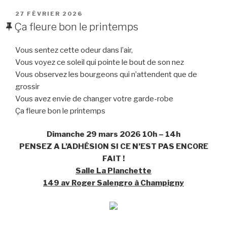
PUBLIÉ
27 FÉVRIER 2026
LE
Ça fleure bon le printemps
Vous sentez cette odeur dans l’air,
Vous voyez ce soleil qui pointe le bout de son nez
Vous observez les bourgeons qui n’attendent que de
grossir
Vous avez envie de changer votre garde-robe
Ça fleure bon le printemps
Dimanche 29 mars 2026
10h – 14h
PENSEZ A L’ADHÉSION SI CE N’EST PAS ENCORE
FAIT !
Salle La Planchette
149 av Roger Salengro à Champigny