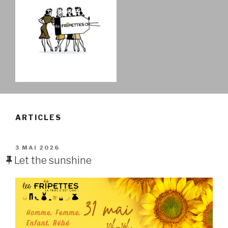
LES FRIPETTES
La Frip' c'est chic !
ARTICLES
PUBLIÉ
3 MAI 2026
LE
Let the sunshine