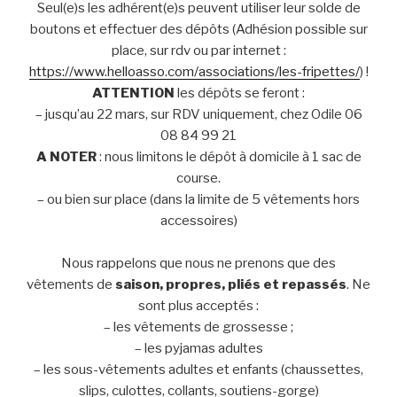
Seul(e)s les adhérent(e)s peuvent utiliser leur solde de
boutons et effectuer des dépôts (Adhésion possible sur
place, sur rdv ou par internet :
https://www.helloasso.com/associations/les-fripettes/
) !
ATTENTION
les dépôts se feront :
– jusqu’au 22 mars, sur RDV uniquement, chez Odile 06
08 84 99 21
A NOTER
: nous limitons le dépôt à domicile à 1 sac de
course.
– ou bien sur place (dans la limite de 5 vêtements hors
accessoires)
Nous rappelons que nous ne prenons que des
vêtements de
saison, propres, pliés et repassés
. Ne
sont plus acceptés :
– les vêtements de grossesse ;
– les pyjamas adultes
– les sous-vêtements adultes et enfants (chaussettes,
slips, culottes, collants, soutiens-gorge)