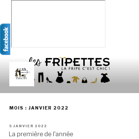
Aller
au
contenu
principal
LES FRIPETTES
La Frip' c'est chic !
MOIS :
JANVIER 2022
PUBLIÉ
5 JANVIER 2022
LE
La première de l’année