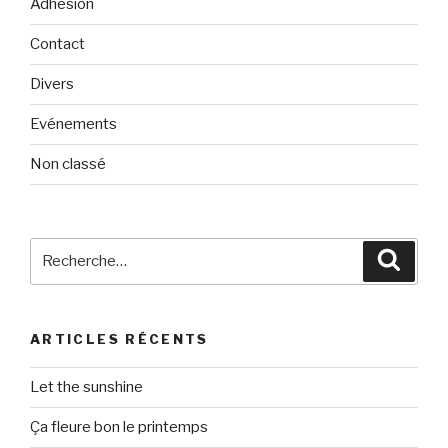
Adhésion
Contact
Divers
Evénements
Non classé
Recherche
Reche
pour
:
ARTICLES RÉCENTS
Let the sunshine
Ça fleure bon le printemps