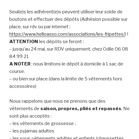
Seul(e)s les adhérent(e)s peuvent utiliser leur solde de
boutons et effectuer des dépôts (Adhésion possible sur
place, sur rdv ou par internet :
https://www.helloasso.com/associations/les-fripettes/
) !
ATTENTION
les dépôts se feront :
– jusqu’au 24 mai, sur RDV uniquement, chez Odile 06 08
84 99 21
A NOTER
: nous limitons le dépôt à domicile à 1 sac de
course.
– ou bien sur place (dans la limite de 5 vêtements hors
accessoires)
Nous rappelons que nous ne prenons que des
vêtements de
saison, propres, pliés et repassés
. Ne
sont plus acceptés :
– les vêtements de grossesse ;
– les pyjamas adultes
– les sous-vêtements adultes et enfants (chaussettes,