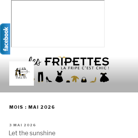
Aller
au
contenu
principal
LES FRIPETTES
La Frip' c'est chic !
MOIS :
MAI 2026
PUBLIÉ
3 MAI 2026
LE
Let the sunshine