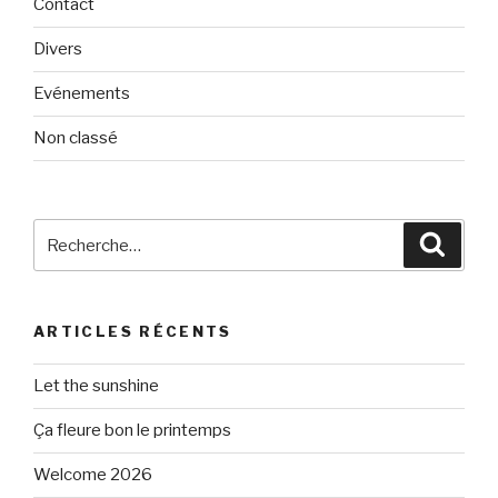
Contact
Divers
Evénements
Non classé
Recherche
Reche
pour
:
ARTICLES RÉCENTS
Let the sunshine
Ça fleure bon le printemps
Welcome 2026