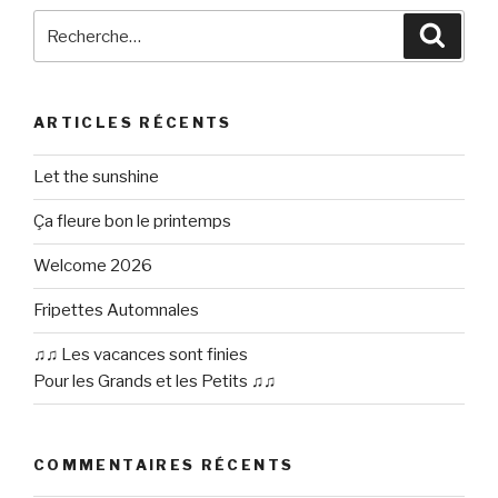
Recherche
Reche
pour
:
ARTICLES RÉCENTS
Let the sunshine
Ça fleure bon le printemps
Welcome 2026
Fripettes Automnales
♫♫ Les vacances sont finies
Pour les Grands et les Petits ♫♫
COMMENTAIRES RÉCENTS