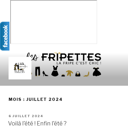
Aller
au
contenu
principal
LES FRIPETTES
La Frip' c'est chic !
MOIS :
JUILLET 2024
PUBLIÉ
6 JUILLET 2024
LE
Voilà l’été ! Enfin l’été ?