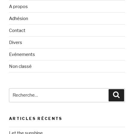
A propos
Adhésion
Contact
Divers
Evénements
Non classé
Recherche
Reche
pour
:
ARTICLES RÉCENTS
Let the sunshine