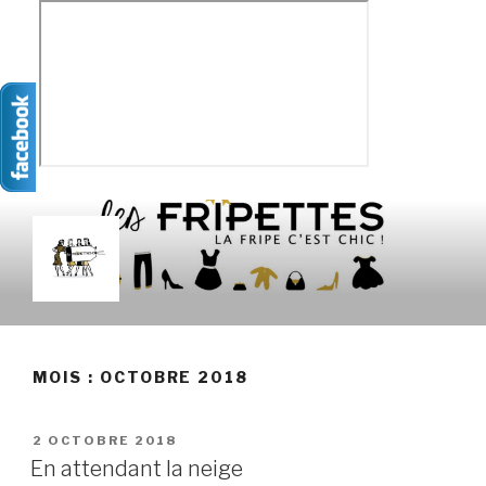
Aller
au
contenu
principal
LES FRIPETTES
La Frip' c'est chic !
MOIS :
OCTOBRE 2018
PUBLIÉ
2 OCTOBRE 2018
LE
En attendant la neige