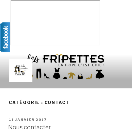
Aller
au
contenu
principal
LES FRIPETTES
La Frip' c'est chic !
CATÉGORIE :
CONTACT
PUBLIÉ
11 JANVIER 2017
LE
Nous contacter