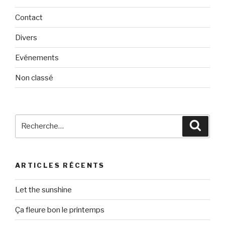
Contact
Divers
Evénements
Non classé
Recherche
Reche
pour
:
ARTICLES RÉCENTS
Let the sunshine
Ça fleure bon le printemps