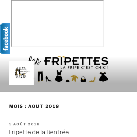
Aller
au
contenu
principal
LES FRIPETTES
La Frip' c'est chic !
MOIS :
AOÛT 2018
PUBLIÉ
5 AOÛT 2018
LE
Fripette de la Rentrée