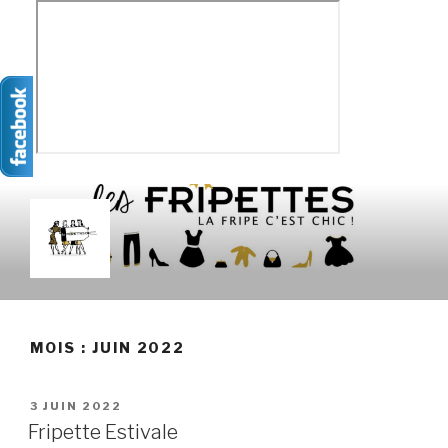
Aller
au
contenu
principal
LES FRIPETTES
La Frip' c'est chic !
MOIS :
JUIN 2022
PUBLIÉ
3 JUIN 2022
LE
Fripette Estivale