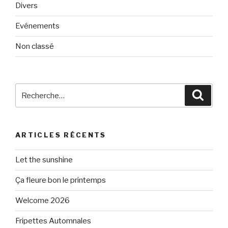
Divers
Evénements
Non classé
Recherche
Reche
pour
:
ARTICLES RÉCENTS
Let the sunshine
Ça fleure bon le printemps
Welcome 2026
Fripettes Automnales