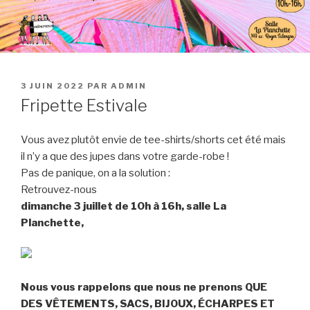
PUBLIÉ
3 JUIN 2022
PAR
ADMIN
LE
Fripette Estivale
Vous avez plutôt envie de tee-shirts/shorts cet été mais
il n’y a que des jupes dans votre garde-robe !
Pas de panique, on a la solution :
Retrouvez-nous
dimanche 3 juillet de 10h à 16h, salle La
Planchette,
Nous vous rappelons que nous ne prenons QUE
DES VÊTEMENTS, SACS, BIJOUX, ÉCHARPES ET