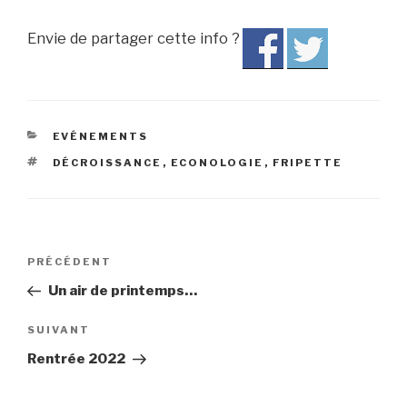
Envie de partager cette info ?
CATÉGORIES
EVÉNEMENTS
ÉTIQUETTES
DÉCROISSANCE
,
ECONOLOGIE
,
FRIPETTE
Navigation
PRÉCÉDENT
Article
de
précédent
Un air de printemps…
l’article
SUIVANT
Article
suivant
Rentrée 2022