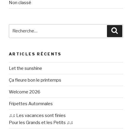
Non classé
Recherche
Reche
pour
:
ARTICLES RÉCENTS
Let the sunshine
Ça fleure bon le printemps
Welcome 2026
Fripettes Automnales
♫♫ Les vacances sont finies
Pour les Grands et les Petits ♫♫