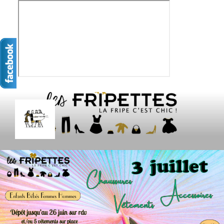
Aller
au
contenu
principal
LES FRIPETTES
La Frip' c'est chic !