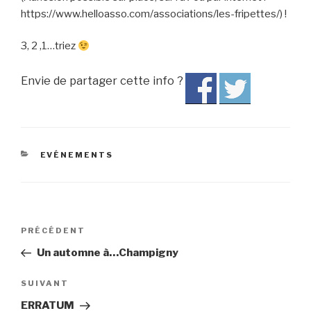
https://www.helloasso.com/associations/les-fripettes/) !
3, 2 ,1…triez
Envie de partager cette info ?
CATÉGORIES
EVÉNEMENTS
Navigation
PRÉCÉDENT
Article
de
précédent
Un automne à…Champigny
l’article
SUIVANT
Article
suivant
ERRATUM