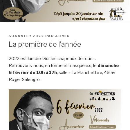
PUBLIÉ
5 JANVIER 2022
PAR
ADMIN
LE
La première de l’année
2022 est lancée ! Sur les chapeaux de roue…
Retrouvons-nous, en forme et masqué.e.s, le
dimanche
6 février de 10h à 17h
, salle « La Planchette », 49 av
Roger Salengro.