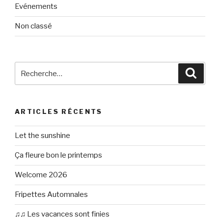
Evénements
Non classé
Recherche
Reche
pour
:
ARTICLES RÉCENTS
Let the sunshine
Ça fleure bon le printemps
Welcome 2026
Fripettes Automnales
♫♫ Les vacances sont finies