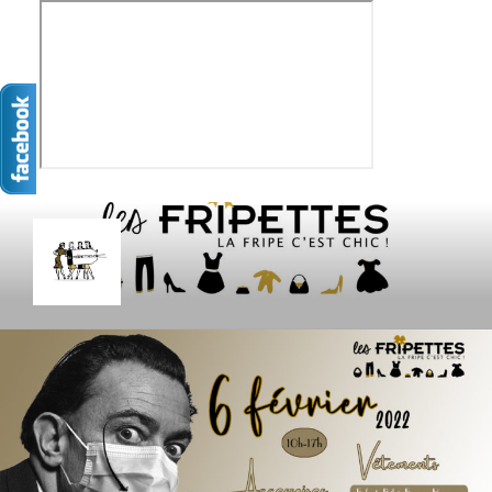
Aller
au
contenu
principal
LES FRIPETTES
La Frip' c'est chic !