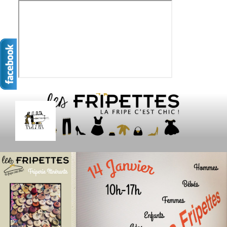
Aller
au
contenu
principal
LES FRIPETTES
La Frip' c'est chic !