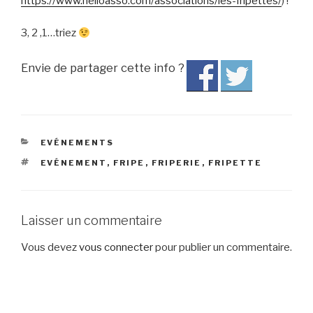
https://www.helloasso.com/
associations/les-fripettes/
) !
3, 2 ,1…triez
Envie de partager cette info ?
CATÉGORIES
EVÉNEMENTS
ÉTIQUETTES
EVÉNEMENT
,
FRIPE
,
FRIPERIE
,
FRIPETTE
Laisser un commentaire
Vous devez
vous connecter
pour publier un commentaire.