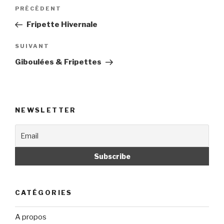
Navigation
PRÉCÉDENT
Article
de
précédent
Fripette Hivernale
l’article
SUIVANT
Article
suivant
Giboulées & Fripettes
NEWSLETTER
CATÉGORIES
A propos