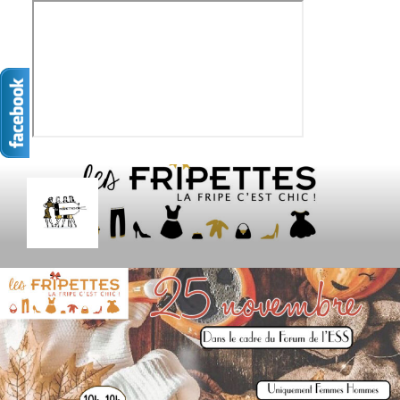
Aller
au
contenu
principal
LES FRIPETTES
La Frip' c'est chic !