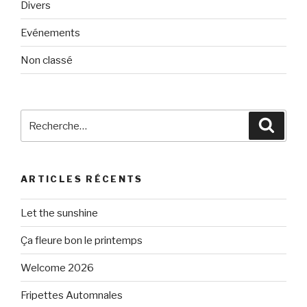
Divers
Evénements
Non classé
Recherche
Reche
pour
:
ARTICLES RÉCENTS
Let the sunshine
Ça fleure bon le printemps
Welcome 2026
Fripettes Automnales