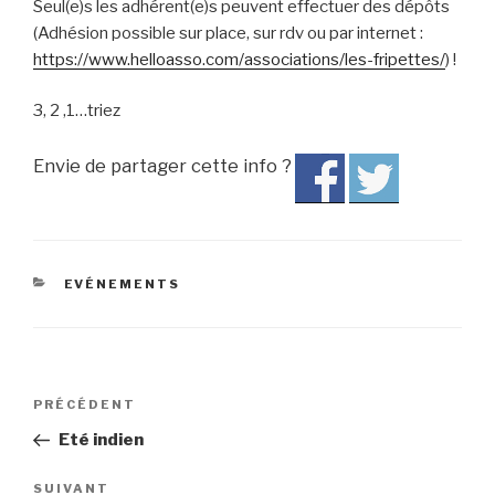
Seul(e)s les adhérent(e)s peuvent effectuer des dépôts
(Adhésion possible sur place, sur rdv ou par internet :
https://www.helloasso.com/associations/les-fripettes/
) !
3, 2 ,1…triez
Envie de partager cette info ?
CATÉGORIES
EVÉNEMENTS
Navigation
PRÉCÉDENT
Article
de
précédent
Eté indien
l’article
SUIVANT
Article