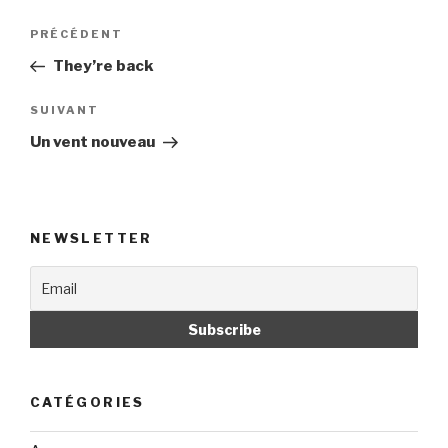
Navigation
PRÉCÉDENT
Article
de
précédent
They’re back
l’article
SUIVANT
Article
suivant
Un vent nouveau
NEWSLETTER
CATÉGORIES