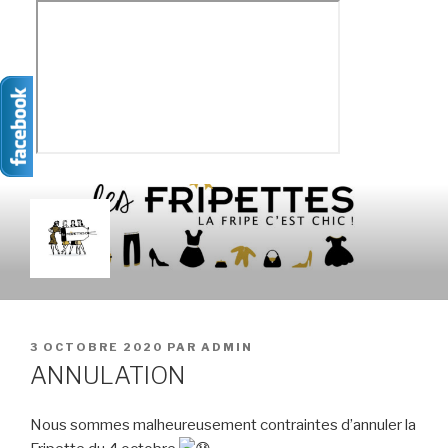
Aller
au
contenu
principal
LES FRIPETTES
La Frip' c'est chic !
PUBLIÉ
3 OCTOBRE 2020
PAR
ADMIN
LE
ANNULATION
Nous sommes malheureusement contraintes d’annuler la