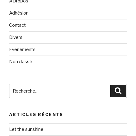
A propos
Adhésion
Contact
Divers
Evénements
Non classé
Recherche
Reche
pour
:
ARTICLES RÉCENTS
Let the sunshine