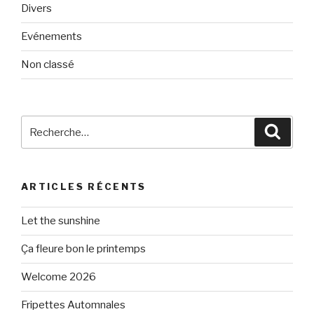
Divers
Evénements
Non classé
Recherche
Reche
pour
:
ARTICLES RÉCENTS
Let the sunshine
Ça fleure bon le printemps
Welcome 2026
Fripettes Automnales