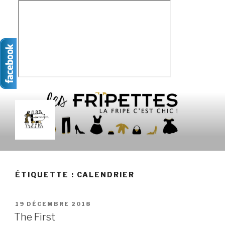
Aller
au
contenu
principal
LES FRIPETTES
La Frip' c'est chic !
ÉTIQUETTE :
CALENDRIER
PUBLIÉ
19 DÉCEMBRE 2018
LE
The First